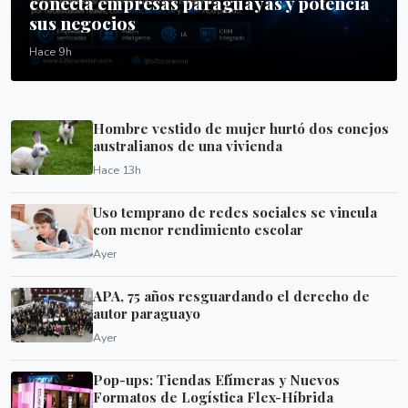
conecta empresas paraguayas y potencia
sus negocios
Hace 9h
Hombre vestido de mujer hurtó dos conejos
australianos de una vivienda
Hace 13h
Uso temprano de redes sociales se vincula
con menor rendimiento escolar
Ayer
APA, 75 años resguardando el derecho de
autor paraguayo
Ayer
Pop-ups: Tiendas Efímeras y Nuevos
Formatos de Logística Flex-Híbrida