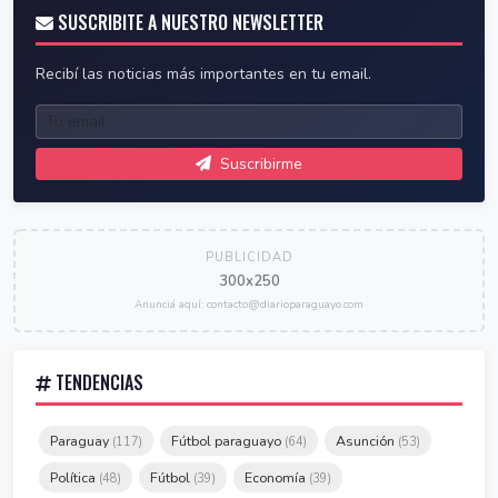
SUSCRIBITE A NUESTRO NEWSLETTER
Recibí las noticias más importantes en tu email.
Suscribirme
PUBLICIDAD
300x250
Anunciá aquí: contacto@diarioparaguayo.com
TENDENCIAS
Paraguay
Fútbol paraguayo
Asunción
(117)
(64)
(53)
Política
Fútbol
Economía
(48)
(39)
(39)