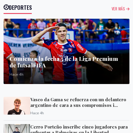
DEPORTES
VER MÁS
Comienza la fecha 5 de la Liga Premium
de futsalFIFA
Hace 4h
Vasco da Gama se refuerza con un delantero
argentino de cara a sus compromisos i...
Hace 4h
Cerro Porteño inscribe cinco jugadores para
enfrentar a Palmeiras en la Libertad...