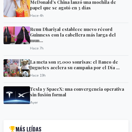
McDonald's China lanzó una mochila de
papel que se agotó en 3 días
Hace 4h
Renu Dhariyal establece nuevo récord
Guinness con la cabellera más larga del
mun...
Hace 7h
La meta son 15.000 sonrisas: el Banco de
Juguetes acelera su campaña por el Día ...
Hace 19h
Tesla y SpaceX: una convergencia operativa
sin fusión formal
Ayer
MÁS LEÍDAS