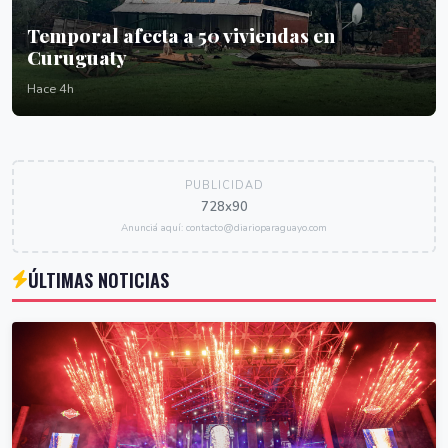
Temporal afecta a 50 viviendas en
Curuguaty
Hace 4h
PUBLICIDAD
728x90
Anunciá aquí: contacto@diarioparaguayo.com
ÚLTIMAS NOTICIAS