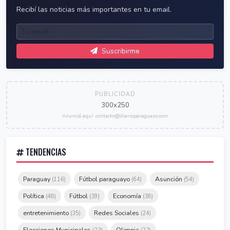
Recibí las noticias más importantes en tu email.
Suscribirme
PUBLICIDAD
300x250
Anunciá aquí: contacto@diarioparaguayo.com
TENDENCIAS
Paraguay
Fútbol paraguayo
Asunción
(116)
(64)
(54)
Política
Fútbol
Economía
(48)
(39)
(38)
entretenimiento
Redes Sociales
(35)
(24)
Elecciones Municipales
Olimpia