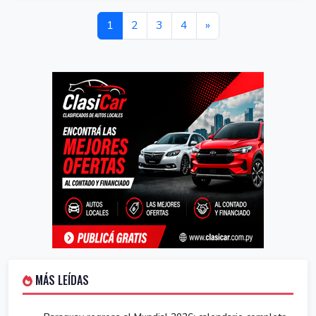
1
2
3
4
»
MÁS LEÍDAS